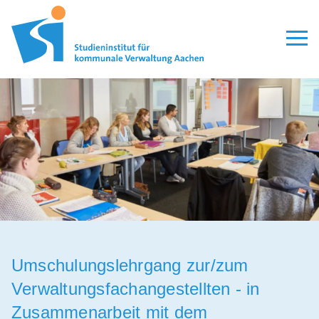
Aktuelles
Seminare
Modulare Qualifizierung
Lehrgänge
Personalauswahl
Organisation
Veröffentlichungen
Umschulungslehrgang zur/zum
Verwaltungsfachangestellten - in
Leitbild
Zusammenarbeit mit dem