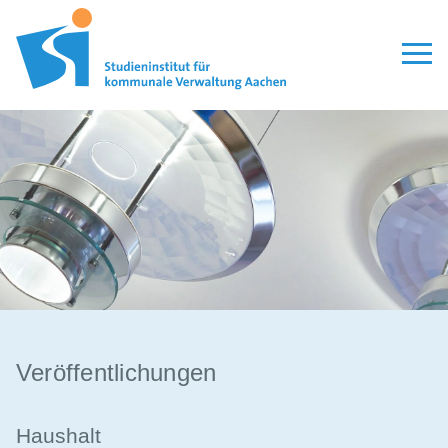
Aktuelles
Seminare
Modulare Qualifizierung
Lehrgänge
Personalauswahl
Organisation
Veröffentlichungen
Veröffentlichungen
Leitbild
Haushalt