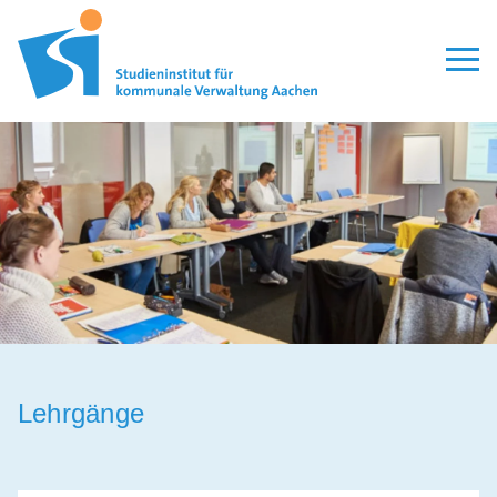
Aktuelles
Seminare
Modulare Qualifizierung
Lehrgänge
Personalauswahl
Organisation
Veröffentlichungen
Lehrgänge
Leitbild