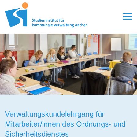
Aktuelles
Seminare
Modulare Qualifizierung
Lehrgänge
Personalauswahl
Organisation
Veröffentlichungen
Verwaltungskundelehrgang für
Mitarbeiter/innen des Ordnungs- und
Leitbild
Sicherheitsdienstes