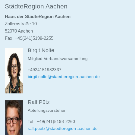
Partner
StädteRegion Aachen
Haus der StädteRegion Aachen
Newsletter
Zollernstraße 10
52070 Aachen
Fax: +49(241)5198-2255
Birgit Nolte
Mitglied Verbandsversammlung
+4924151982337
birgit.nolte@staedteregion-aachen.de
Ralf Pütz
Abteilungsvorsteher
Tel.: +49(241)5198-2260
ralf.puetz@staedteregion-aachen.de