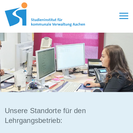
Aktuelles
Seminare
Modulare Qualifizierung
Lehrgänge
Personalauswahl
Organisation
Veröffentlichungen
Unsere Standorte für den
Lehrgangsbetrieb:
Leitbild